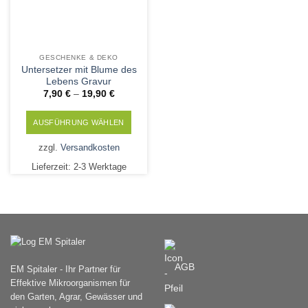
GESCHENKE & DEKO
Untersetzer mit Blume des
Lebens Gravur
7,90
€
–
19,90
€
AUSFÜHRUNG WÄHLEN
Dieses
zzgl.
Versandkosten
Produkt
Lieferzeit:
2-3 Werktage
weist
mehrere
Varianten
auf.
Die
Optionen
können
AGB
EM Spitaler - Ihr Partner für
auf
Effektive Mikroorganismen für
der
den Garten, Agrar, Gewässer und
Produktseite