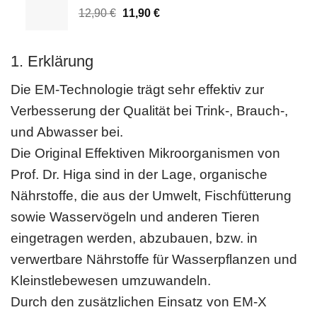
Ursprünglicher
Aktueller
12,90
€
11,90
€
Preis
Preis
war:
ist:
12,90 €
11,90 €.
1. Erklärung
Die EM-Technologie trägt sehr effektiv zur
Verbesserung der Qualität bei Trink-, Brauch-,
und Abwasser bei.
Die Original Effektiven Mikroorganismen von
Prof. Dr. Higa sind in der Lage, or­ganische
Nährstoffe, die aus der Umwelt, Fischfütterung
sowie Wasservögeln und anderen Tieren
eingetragen werden, abzubauen, bzw. in
verwertbare Nährstoffe für Wasserpflanzen und
Kleinstlebewesen umzuwandeln.
Durch den zusätzlichen Einsatz von EM-X