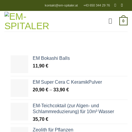
Zum
kontakt@em-spitaler.at
+43 650 344 29 76
Inhalt
springen
0
EM Bokashi Balls
11,90
€
EM Super Cera C KeramikPulver
20,90
€
–
33,90
€
EM-Teichcoktail (zur Algen- und
Schlammreduzierung) für 10m³ Wasser
35,70
€
Zeolith für Pflanzen