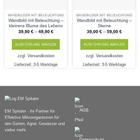
gewählt
gewählt
werden
werden
WANDBILDER MIT BELEUCHTUNG
WANDBILDER MIT BELEUCHTUNG
Wandbild mit Beleuchtung –
Wandbild mit Beleuchtung –
kleinere Blume des Lebens
Sterne
39,90
€
–
49,90
€
39,00
€
–
59,00
€
AUSFÜHRUNG WÄHLEN
AUSFÜHRUNG WÄHLEN
Dieses
Dieses
zzgl.
Versandkosten
zzgl.
Versandkosten
Produkt
Produkt
Lieferzeit:
3-5 Werktage
Lieferzeit:
3-5 Werktage
weist
weist
mehrere
mehrere
Varianten
Varianten
auf.
auf.
Die
Die
Optionen
Optionen
können
können
AGB
EM Spitaler - Ihr Partner für
auf
auf
Effektive Mikroorganismen für
der
der
den Garten, Agrar, Gewässer und
Produktseite
Produktseite
vieles mehr.
gewählt
gewählt
werden
werden
Datenschutz