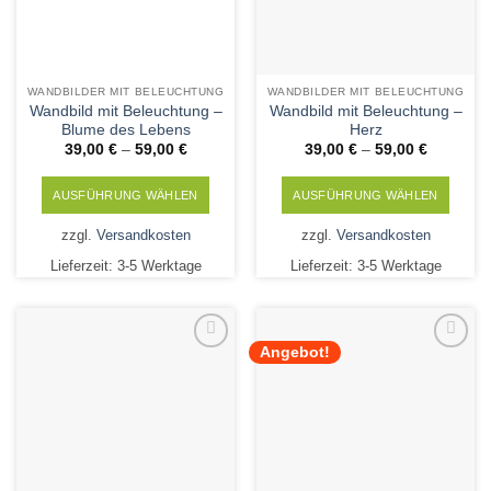
WANDBILDER MIT BELEUCHTUNG
WANDBILDER MIT BELEUCHTUNG
Wandbild mit Beleuchtung –
Wandbild mit Beleuchtung –
Blume des Lebens
Herz
39,00
€
–
59,00
€
39,00
€
–
59,00
€
AUSFÜHRUNG WÄHLEN
AUSFÜHRUNG WÄHLEN
Dieses
Dieses
zzgl.
Versandkosten
zzgl.
Versandkosten
Produkt
Produkt
Lieferzeit:
3-5 Werktage
Lieferzeit:
3-5 Werktage
weist
weist
mehrere
mehrere
Varianten
Varianten
auf.
auf.
Angebot!
Die
Die
Add to
Add to
Wishlist
Wishlist
Optionen
Optionen
können
können
auf
auf
der
der
Produktseite
Produktseite