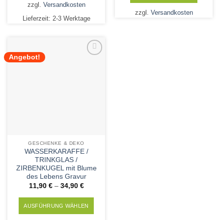
zzgl.
Versandkosten
Produkt
zzgl.
Versandkosten
Lieferzeit:
2-3 Werktage
weist
mehrere
Varianten
auf.
Angebot!
Die
Add to
Wishlist
Optionen
können
auf
der
Produktseite
gewählt
werden
GESCHENKE & DEKO
WASSERKARAFFE /
TRINKGLAS /
ZIRBENKUGEL mit Blume
des Lebens Gravur
11,90
€
–
34,90
€
AUSFÜHRUNG WÄHLEN
Dieses