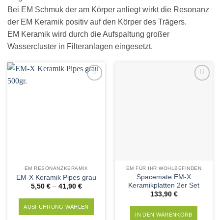
Bei EM Schmuk der am Körper anliegt wirkt die Resonanz
der EM Keramik positiv auf den Körper des Trägers.
EM Keramik wird durch die Aufspaltung großer
Wassercluster in Filteranlagen eingesetzt.
Add to
Add to
Wishlist
Wishlist
EM RESONANZKERAMIK
EM FÜR IHR WOHLBEFINDEN
Spacemate EM-X
EM-X Keramik Pipes grau
Keramikplatten 2er Set
5,50
€
–
41,90
€
133,90
€
AUSFÜHRUNG WÄHLEN
IN DEN WARENKORB
Dieses