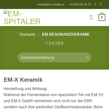
Zum
kontakt@em-spitaler.at
+43 650 344 29 76
Inhalt
springen
0
Startseite
»
EM RESONANZKERAMIK
FILTER
EM-X Keramik
Herstellung und Wirkung:
Während der Fermentation von speziellem Ton mit EM·1®
und EM-X Gold® vermehren sich nicht nur die EM®
sondern auch ihre wertvollen Stoffwechselprodukte. Beim