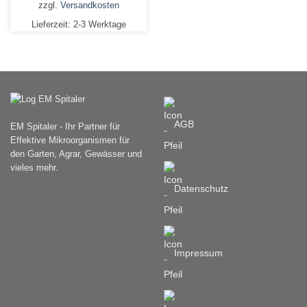
zzgl.
Versandkosten
Produkt
Lieferzeit:
2-3 Werktage
weist
mehrere
Varianten
auf.
Die
Optionen
können
AGB
EM Spitaler - Ihr Partner für
auf
Effektive Mikroorganismen für
der
den Garten, Agrar, Gewässer und
Produktseite
vieles mehr.
gewählt
werden
Datenschutz
Impressum