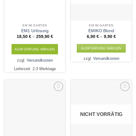
EM IM GARTEN
EM IM GARTEN
EM1 Urlösung
EMIKO Blond
18,50
€
–
259,90
€
6,90
€
–
9,90
€
AUSFÜHRUNG WÄHLEN
AUSFÜHRUNG WÄHLEN
Dieses
Dieses
zzgl.
Versandkosten
zzgl.
Versandkosten
Produkt
Produkt
weist
Lieferzeit:
2-3 Werktage
weist
mehrere
mehrere
Varianten
Varianten
auf.
auf.
Die
Die
Add to
Add to
Optionen
Wishlist
Wishlist
Optionen
können
können
auf
NICHT VORRÄTIG
auf
der
der
Produktseite
Produktseite
gewählt
gewählt