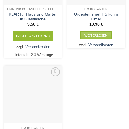
werden
werden
EMA UND BOKASHI HERSTELLUNG
EM IM GARTEN
KLAR für Haus und Garten
Urgesteinsmehl, 5 kg im
in Glasflasche
Eimer
9,50
€
10,90
€
WEITERLESEN
IN DEN WARENKORB
zzgl.
Versandkosten
zzgl.
Versandkosten
Lieferzeit:
2-3 Werktage
Add to
Wishlist
EM IM GARTEN