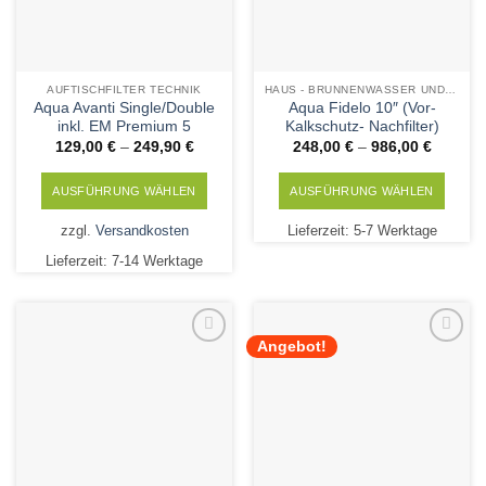
AUFTISCHFILTER TECHNIK
HAUS - BRUNNENWASSER UND KALKSCHUTZ TECHNIK
Aqua Avanti Single/Double
Aqua Fidelo 10″ (Vor-
inkl. EM Premium 5
Kalkschutz- Nachfilter)
129,00
€
–
249,90
€
248,00
€
–
986,00
€
AUSFÜHRUNG WÄHLEN
AUSFÜHRUNG WÄHLEN
Dieses
Dieses
zzgl.
Versandkosten
Lieferzeit:
5-7 Werktage
Produkt
Produkt
Lieferzeit:
7-14 Werktage
weist
weist
mehrere
mehrere
Varianten
Varianten
auf.
auf.
Angebot!
Die
Die
Add to
Add to
Wishlist
Wishlist
Optionen
Optionen
können
können
auf
auf
der
der
Produktseite
Produktseite