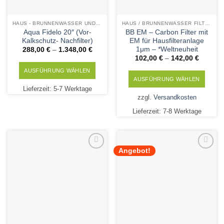
gewählt
gewählt
werden
werden
HAUS - BRUNNENWASSER UND KALKSCHUTZ TECHNIK
HAUS / BRUNNENWASSER FILTERPATRONEN
Aqua Fidelo 20″ (Vor-
BB EM – Carbon Filter mit
Kalkschutz- Nachfilter)
EM für Hausfilteranlage
1μm – *Weltneuheit
288,00
€
–
1.348,00
€
102,00
€
–
142,00
€
AUSFÜHRUNG WÄHLEN
AUSFÜHRUNG WÄHLEN
Dieses
Lieferzeit:
5-7 Werktage
Dieses
Produkt
zzgl.
Versandkosten
Produkt
weist
Lieferzeit:
7-8 Werktage
weist
mehrere
mehrere
Varianten
Varianten
auf.
auf.
Die
Angebot!
Die
Add to
Add to
Optionen
Wishlist
Wishlist
Optionen
können
können
auf
auf
der
der
Produktseite
Produktseite
gewählt
gewählt
werden