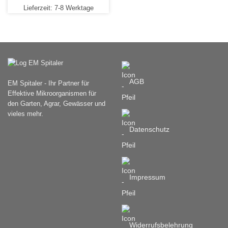
Dieses
Lieferzeit:
7-8 Werktage
Produkt
weist
mehrere
Varianten
auf.
Die
Optionen
AGB
EM Spitaler - Ihr Partner für
können
Effektive Mikroorganismen für
auf
den Garten, Agrar, Gewässer und
der
vieles mehr.
Produktseite
Datenschutz
gewählt
werden
Impressum
Widerrufsbelehrung