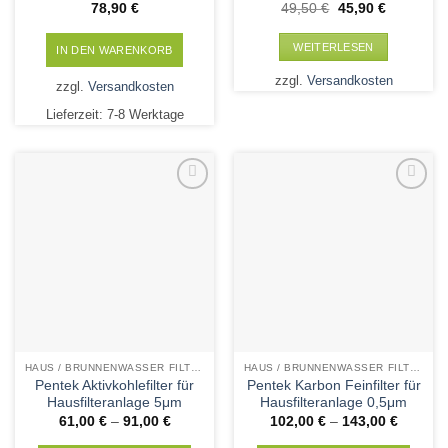
Ursprünglicher
Aktueller
78,90
€
49,50
€
45,90
€
Preis
Preis
war:
ist:
49,50 €
45,90 €.
WEITERLESEN
IN DEN WARENKORB
zzgl.
Versandkosten
zzgl.
Versandkosten
Lieferzeit:
7-8 Werktage
Add to
Add to
Wishlist
Wishlist
HAUS / BRUNNENWASSER FILTERPATRONEN
HAUS / BRUNNENWASSER FILTERPATRONEN
Pentek Aktivkohlefilter für
Pentek Karbon Feinfilter für
Hausfilteranlage 5μm
Hausfilteranlage 0,5μm
61,00
€
–
91,00
€
102,00
€
–
143,00
€