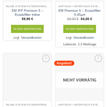
INLINE SYSTEM FILTERPATRONEN
AUFTISCH / UNTERTISCH FILTERPATRONEN
EM IFP Premium 5 –
EM Premium 5 – Ersatzfilter
Ersatzfilter Inline
0,45µm
Ursprünglicher
Aktueller
59,90
€
69,00
€
64,00
€
Preis
Preis
war:
ist:
69,00 €
64,00 €.
IN DEN WARENKORB
IN DEN WARENKORB
zzgl.
Versandkosten
zzgl.
Versandkosten
Lieferzeit:
2-3 Werktage
Angebot!
Add to
Add to
Wishlist
Wishlist
NICHT VORRÄTIG
INLINE SYSTEM FILTERPATRONEN
AUFTISCH / UNTERTISCH FILTERPATRONEN