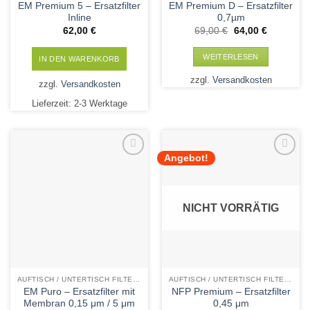
EM Premium 5 – Ersatzfilter
EM Premium D – Ersatzfilter
Inline
0,7µm
Ursprünglicher
Aktueller
62,00
€
69,00
€
64,00
€
Preis
Preis
war:
ist:
69,00 €
64,00 €.
WEITERLESEN
IN DEN WARENKORB
zzgl.
Versandkosten
zzgl.
Versandkosten
Lieferzeit:
2-3 Werktage
Angebot!
Add to
Add to
Wishlist
Wishlist
NICHT VORRÄTIG
AUFTISCH / UNTERTISCH FILTERPATRONEN
AUFTISCH / UNTERTISCH FILTERPATRONEN
EM Puro – Ersatzfilter mit
NFP Premium – Ersatzfilter
Membran 0,15 μm / 5 μm
0,45 μm