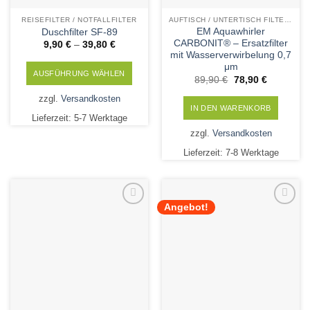
werden
REISEFILTER / NOTFALLFILTER
AUFTISCH / UNTERTISCH FILTERPATRONEN
EM Aquawhirler
Duschfilter SF-89
CARBONIT® – Ersatzfilter
9,90
€
–
39,80
€
mit Wasserverwirbelung 0,7
μm
AUSFÜHRUNG WÄHLEN
Ursprünglicher
Aktueller
89,90
€
78,90
€
Preis
Preis
Dieses
war:
ist:
zzgl.
Versandkosten
89,90 €
78,90 €.
Produkt
IN DEN WARENKORB
Lieferzeit:
5-7 Werktage
weist
zzgl.
Versandkosten
mehrere
Varianten
Lieferzeit:
7-8 Werktage
auf.
Die
Optionen
Angebot!
können
Add to
Add to
auf
Wishlist
Wishlist
der
Produktseite
gewählt
werden