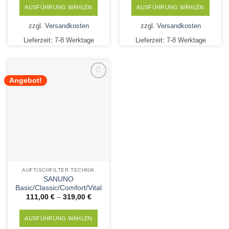
AUSFÜHRUNG WÄHLEN
AUSFÜHRUNG WÄHLEN
Dieses
Dieses
zzgl.
Versandkosten
zzgl.
Versandkosten
Produkt
Produkt
Lieferzeit:
7-8 Werktage
Lieferzeit:
7-8 Werktage
weist
weist
mehrere
mehrere
Varianten
Varianten
auf.
auf.
Angebot!
Die
Die
Add to
Wishlist
Optionen
Optionen
können
können
auf
auf
der
der
Produktseite
Produktseite
gewählt
gewählt
werden
werden
AUFTISCHFILTER TECHNIK
SANUNO
Basic/Classic/Comfort/Vital
111,00
€
–
319,00
€
AUSFÜHRUNG WÄHLEN