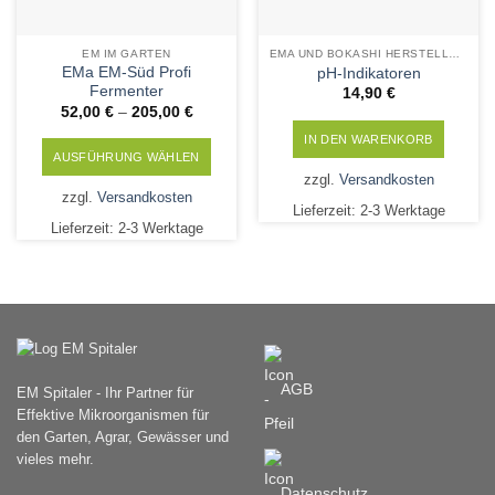
werden
EM IM GARTEN
EMA UND BOKASHI HERSTELLUNG
EMa EM-Süd Profi
pH-Indikatoren
Fermenter
14,90
€
52,00
€
–
205,00
€
IN DEN WARENKORB
AUSFÜHRUNG WÄHLEN
zzgl.
Versandkosten
Dieses
zzgl.
Versandkosten
Produkt
Lieferzeit:
2-3 Werktage
Lieferzeit:
2-3 Werktage
weist
mehrere
Varianten
auf.
Die
Optionen
können
AGB
EM Spitaler - Ihr Partner für
auf
Effektive Mikroorganismen für
der
den Garten, Agrar, Gewässer und
Produktseite
vieles mehr.
gewählt
werden
Datenschutz