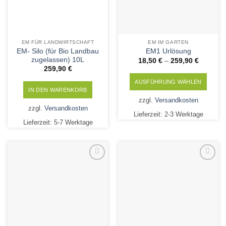
EM FÜR LANDWIRTSCHAFT
EM IM GARTEN
EM- Silo (für Bio Landbau
EM1 Urlösung
zugelassen) 10L
18,50
€
–
259,90
€
259,90
€
AUSFÜHRUNG WÄHLEN
IN DEN WARENKORB
Dieses
zzgl.
Versandkosten
Produkt
zzgl.
Versandkosten
Lieferzeit:
2-3 Werktage
weist
Lieferzeit:
5-7 Werktage
mehrere
Varianten
auf.
Die
Add to
Add to
Optionen
Wishlist
Wishlist
können
auf
der
Produktseite
gewählt