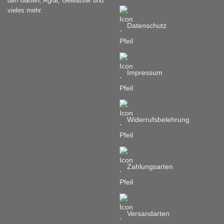
den Garten, Agrar, Gewässer und
Produktseite
vieles mehr.
gewählt
werden
Datenschutz
Impressum
Widerrufsbelehrung
Zahlungsarten
Versandarten