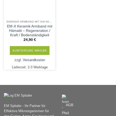
ENERGIE ARMBAND MIT EM KERAMIK UND MINERALSTEINEN
EM-X Keramik Armband mit
Hämatit – Regeneration /
Kraft / Bodenständigkeit
24,90
€
AUSFÜHRUNG WÄHLEN
Dieses
zzgl.
Versandkosten
Produkt
Lieferzeit:
2-3 Werktage
weist
mehrere
Varianten
auf.
Die
Optionen
können
AGB
EM Spitaler - Ihr Partner für
auf
Effektive Mikroorganismen für
der