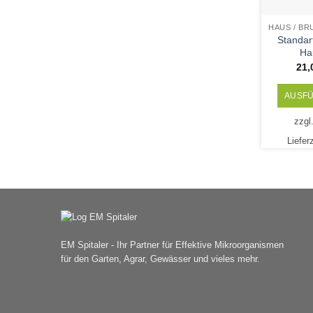
Standart
Ha
21
AUSF
zzgl
Liefer
EM Spitaler - Ihr Partner für Effektive Mikroorganismen
für den Garten, Agrar, Gewässer und vieles mehr.