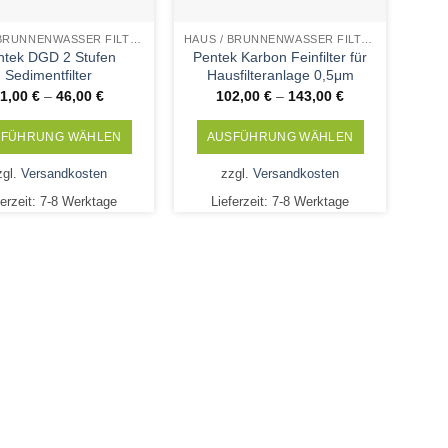
HAUS / BRUNNENWASSER FILTERPATRONEN
HAUS / BRUNNENWASSER FILTERPATRONEN
ntek DGD 2 Stufen
Pentek Karbon Feinfilter für
Sedimentfilter
Hausfilteranlage 0,5μm
31,00
€
–
46,00
€
102,00
€
–
143,00
€
SFÜHRUNG WÄHLEN
AUSFÜHRUNG WÄHLEN
Dieses
Dieses
zgl.
Versandkosten
zzgl.
Versandkosten
Produkt
Produkt
ferzeit:
7-8 Werktage
Lieferzeit:
7-8 Werktage
weist
weist
mehrere
mehrere
Varianten
Varianten
auf.
auf.
Die
Die
Optionen
Optionen
können
können
auf
auf
der
der
Produktseite
Produktseite
gewählt
gewählt