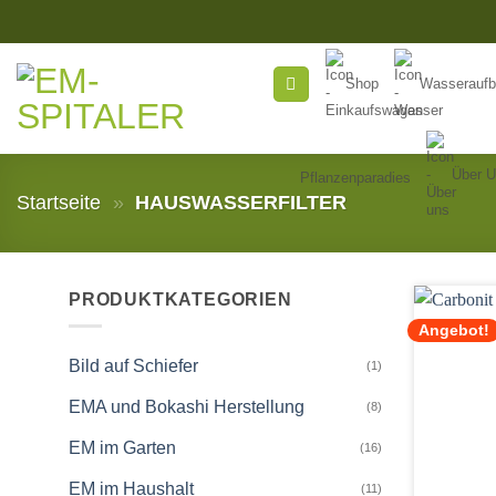
Zum
Inhalt
springen
Shop
Wasseraufb
Über 
Pflanzenparadies
Startseite
»
HAUSWASSERFILTER
PRODUKTKATEGORIEN
Angebot!
Bild auf Schiefer
(1)
EMA und Bokashi Herstellung
(8)
EM im Garten
(16)
EM im Haushalt
(11)