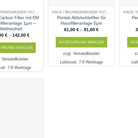
HAUS / BRUNNENWASSER FILTERPATRONEN
HAUS / BRUNNENWASSER FILTERPATRONEN
arbon Filter mit EM
Pentek Aktivkohlefilter für
Pe
sfilteranlage 1μm –
Hausfilteranlage 5μm
Weltneuheit
61,00
€
–
91,00
€
,00
€
–
142,00
€
AUSFÜHRUNG WÄHLEN
AU
ÜHRUNG WÄHLEN
Dieses
zzgl.
Versandkosten
z
Dieses
Produkt
.
Versandkosten
Lieferzeit:
7-8 Werktage
Lie
Produkt
weist
zeit:
7-8 Werktage
weist
mehrere
mehrere
Varianten
Varianten
auf.
auf.
Die
Add to
Die
Optionen
Wishlist
Optionen
können
können
auf
auf
der
der
Produktseite
Produktseite
gewählt