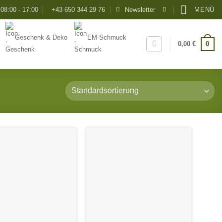
08:00 - 17:00
+43 650 344 29 76
Newsletter
MENÜ
Geschenk & Deko
EM-Schmuck
0
0,00
€
Add to
Add to
Wishlist
Wishlist