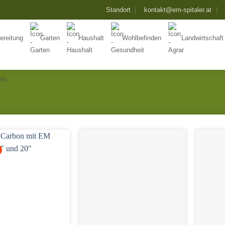
Standort
kontakt@em-spitaler.at
ereitung
Garten
Haushalt
Wohlbefinden
Landwirtschaft
Uns
Add to
Add to
Wishlist
Wishlist