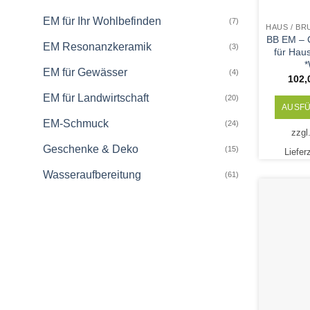
EM für Ihr Wohlbefinden
(7)
BB EM – C
EM Resonanzkeramik
(3)
für Hau
*
EM für Gewässer
(4)
102
EM für Landwirtschaft
(20)
AUSF
EM-Schmuck
(24)
zzgl
Geschenke & Deko
(15)
Liefer
Wasseraufbereitung
(61)