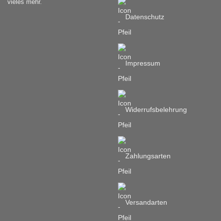
vieles mehr.
gewählt
gewählt
werden
werden
Datenschutz
Impressum
Widerrufsbelehrung
Zahlungsarten
Versandarten