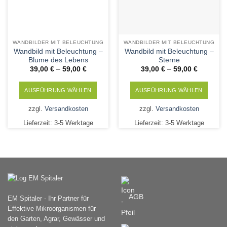
WANDBILDER MIT BELEUCHTUNG
WANDBILDER MIT BELEUCHTUNG
Wandbild mit Beleuchtung –
Wandbild mit Beleuchtung –
Blume des Lebens
Sterne
39,00
€
–
59,00
€
39,00
€
–
59,00
€
AUSFÜHRUNG WÄHLEN
AUSFÜHRUNG WÄHLEN
Dieses
Dieses
zzgl.
Versandkosten
zzgl.
Versandkosten
Produkt
Produkt
Lieferzeit:
3-5 Werktage
Lieferzeit:
3-5 Werktage
weist
weist
mehrere
mehrere
Varianten
Varianten
auf.
auf.
Die
Die
Optionen
Optionen
können
können
AGB
EM Spitaler - Ihr Partner für
auf
auf
Effektive Mikroorganismen für
der
der
den Garten, Agrar, Gewässer und
Produktseite
Produktseite