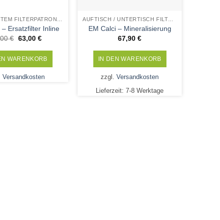
INLINE SYSTEM FILTERPATRONEN
AUFTISCH / UNTERTISCH FILTERPATRONEN
– Ersatzfilter Inline
EM Calci – Mineralisierung
Ursprünglicher
Aktueller
,00
€
63,00
€
67,90
€
Preis
Preis
war:
ist:
65,00 €
63,00 €.
DEN WARENKORB
IN DEN WARENKORB
.
Versandkosten
zzgl.
Versandkosten
Lieferzeit:
7-8 Werktage