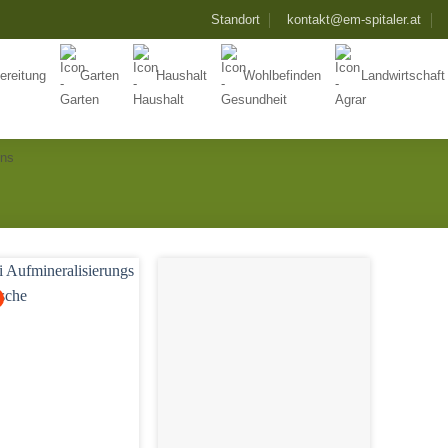
Standort
kontakt@em-spitaler.at
ereitung
Garten
Haushalt
Wohlbefinden
Landwirtschaft
Uns
Add to
Add to
Wishlist
Wishlist