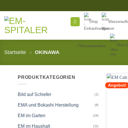
Zum
Inhalt
springen
Shop
Wasseraufb
Über 
Pflanzenparadies
Startseite
»
OKINAWA
PRODUKTKATEGORIEN
Angebot!
Bild auf Schiefer
(1)
EMA und Bokashi Herstellung
(8)
EM im Garten
(16)
EM im Haushalt
(11)