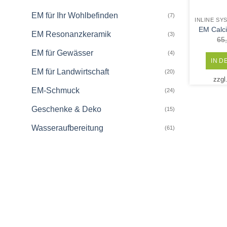
EM für Ihr Wohlbefinden
(7)
EM Calci 
EM Resonanzkeramik
(3)
65
EM für Gewässer
(4)
IN 
EM für Landwirtschaft
(20)
zzgl
EM-Schmuck
(24)
Geschenke & Deko
(15)
Wasseraufbereitung
(61)