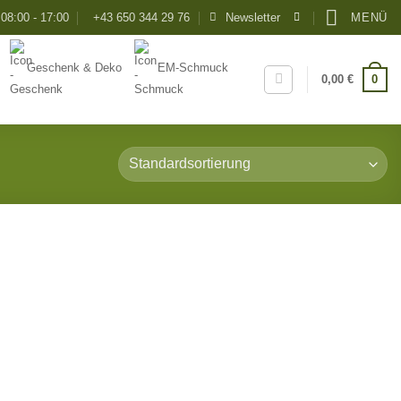
08:00 - 17:00
+43 650 344 29 76
Newsletter
MENÜ
Geschenk & Deko
EM-Schmuck
0
0,00
€