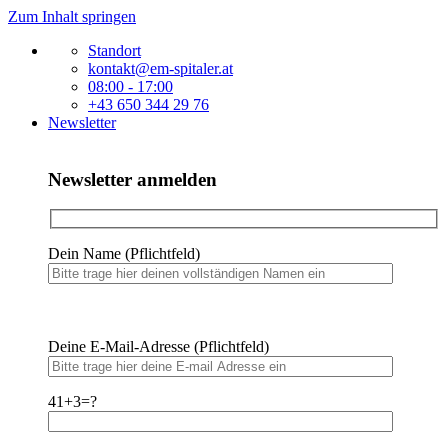
Zum Inhalt springen
Standort
kontakt@em-spitaler.at
08:00 - 17:00
+43 650 344 29 76
Newsletter
Newsletter anmelden
Dein Name (Pflichtfeld)
Bitte
lasse
Bitte
dieses
Deine E-Mail-Adresse (Pflichtfeld)
lasse
Feld
dieses
leer.
Feld
41+3=?
leer.