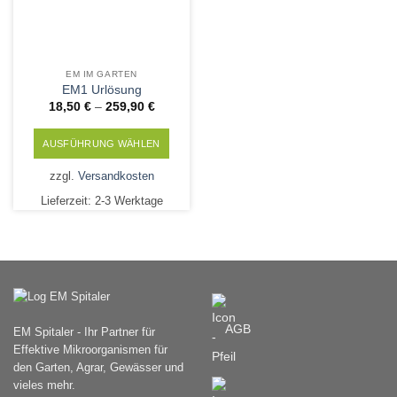
EM IM GARTEN
EM1 Urlösung
18,50
€
–
259,90
€
AUSFÜHRUNG WÄHLEN
Dieses
zzgl.
Versandkosten
Produkt
Lieferzeit:
2-3 Werktage
weist
mehrere
Varianten
auf.
Die
Optionen
können
AGB
EM Spitaler - Ihr Partner für
auf
Effektive Mikroorganismen für
der
den Garten, Agrar, Gewässer und
Produktseite
vieles mehr.
gewählt