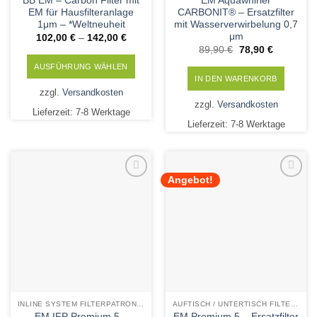
BB EM – Carbon Filter mit
EM Aquawhirler
EM für Hausfilteranlage
CARBONIT® – Ersatzfilter
1μm – *Weltneuheit
mit Wasserverwirbelung 0,7
μm
102,00
€
–
142,00
€
Ursprünglicher
Aktueller
89,90
€
78,90
€
Preis
Preis
war:
ist:
AUSFÜHRUNG WÄHLEN
89,90 €
78,90 €.
IN DEN WARENKORB
Dieses
zzgl.
Versandkosten
Produkt
zzgl.
Versandkosten
Lieferzeit:
7-8 Werktage
weist
Lieferzeit:
7-8 Werktage
mehrere
Varianten
auf.
Die
Angebot!
Add to
Add to
Optionen
Wishlist
Wishlist
können
auf
der
Produktseite
gewählt
werden
INLINE SYSTEM FILTERPATRONEN
AUFTISCH / UNTERTISCH FILTERPATRONEN
EM IFP Premium 5 –
EM Premium 5 – Ersatzfilter