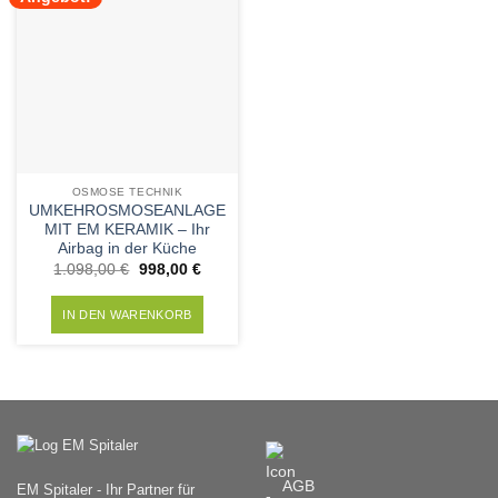
Add to
auf.
Wishlist
Die
Optionen
können
auf
der
Produktseite
gewählt
OSMOSE TECHNIK
werden
UMKEHROSMOSEANLAGE
MIT EM KERAMIK – Ihr
Airbag in der Küche
Ursprünglicher
Aktueller
1.098,00
€
998,00
€
Preis
Preis
war:
ist:
1.098,00 €
998,00 €.
IN DEN WARENKORB
AGB
EM Spitaler - Ihr Partner für