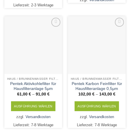
Produkt
Lieferzeit:
2-3 Werktage
weist
mehrere
Varianten
auf.
Die
Add to
Add to
Wishlist
Wishlist
Optionen
können
auf
der
Produktseite
gewählt
werden
HAUS / BRUNNENWASSER FILTERPATRONEN
HAUS / BRUNNENWASSER FILTERPATRONEN
Pentek Aktivkohlefilter für
Pentek Karbon Feinfilter für
Hausfilteranlage 5μm
Hausfilteranlage 0,5μm
61,00
€
–
91,00
€
102,00
€
–
143,00
€
AUSFÜHRUNG WÄHLEN
AUSFÜHRUNG WÄHLEN
Dieses
Dieses
zzgl.
Versandkosten
zzgl.
Versandkosten
Produkt
Produkt
Lieferzeit:
7-8 Werktage
Lieferzeit:
7-8 Werktage
weist
weist