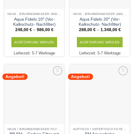
gewählt
gewählt
werden
werden
HAUS - BRUNNENWASSER UND KALKSCHUTZ TECHNIK
HAUS - BRUNNENWASSER UND KALKSCHUTZ TECHNIK
Aqua Fidelo 10″ (Vor-
Aqua Fidelo 20″ (Vor-
Kalkschutz- Nachfilter)
Kalkschutz- Nachfilter)
248,00
€
–
986,00
€
288,00
€
–
1.348,00
€
AUSFÜHRUNG WÄHLEN
AUSFÜHRUNG WÄHLEN
Dieses
Dieses
Lieferzeit:
5-7 Werktage
Lieferzeit:
5-7 Werktage
Produkt
Produkt
weist
weist
mehrere
mehrere
Varianten
Varianten
Angebot!
Angebot!
Add to
Add to
auf.
auf.
Wishlist
Wishlist
Die
Die
Optionen
Optionen
können
können
auf
auf
der
der
Produktseite
Produktseite
gewählt
gewählt
HAUS / BRUNNENWASSER FILTERPATRONEN
AUFTISCH / UNTERTISCH FILTERPATRONEN
werden
werden