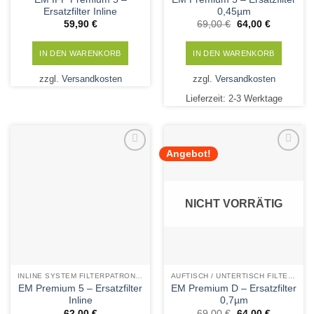
Ersatzfilter Inline
0,45µm
Ursprünglicher
Aktueller
59,90
€
69,00
€
64,00
€
Preis
Preis
war:
ist:
69,00 €
64,00 €.
IN DEN WARENKORB
IN DEN WARENKORB
zzgl.
Versandkosten
zzgl.
Versandkosten
Lieferzeit:
2-3 Werktage
Angebot!
Add to
Add to
Wishlist
Wishlist
NICHT VORRÄTIG
INLINE SYSTEM FILTERPATRONEN
AUFTISCH / UNTERTISCH FILTERPATRONEN
EM Premium 5 – Ersatzfilter
EM Premium D – Ersatzfilter
Inline
0,7µm
Ursprünglicher
Aktueller
62,00
€
69,00
€
64,00
€