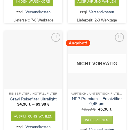
IN DEN WARENKORB
AUSFÜHRUNG WÄHLEN
Dieses
zzgl.
Versandkosten
zzgl.
Versandkosten
Produkt
Lieferzeit:
7-8 Werktage
Lieferzeit:
2-3 Werktage
weist
mehrere
Varianten
auf.
Angebot!
Die
Add to
Add to
Wishlist
Wishlist
Optionen
können
NICHT VORRÄTIG
auf
der
Produktseite
gewählt
werden
REISEFILTER / NOTFALLFILTER
AUFTISCH / UNTERTISCH FILTERPATRONEN
NFP Premium – Ersatzfilter
Grayl Reisefilter Ultralight
0,45 μm
34,90
€
–
69,90
€
Ursprünglicher
Aktueller
49,50
€
45,90
€
Preis
Preis
war:
ist:
AUSFÜHRUNG WÄHLEN
49,50 €
45,90 €.
WEITERLESEN
Dieses
zzgl.
Versandkosten
zzgl.
Versandkosten