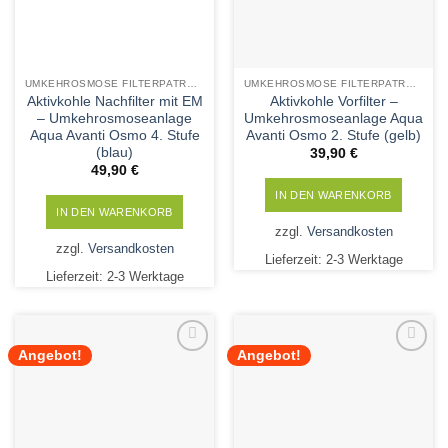
UMKEHROSMOSE FILTERPATRONEN
UMKEHROSMOSE FILTERPATRONEN
Aktivkohle Nachfilter mit EM
Aktivkohle Vorfilter –
– Umkehrosmoseanlage
Umkehrosmoseanlage Aqua
Aqua Avanti Osmo 4. Stufe
Avanti Osmo 2. Stufe (gelb)
(blau)
39,90
€
49,90
€
IN DEN WARENKORB
IN DEN WARENKORB
zzgl.
Versandkosten
zzgl.
Versandkosten
Lieferzeit:
2-3 Werktage
Lieferzeit:
2-3 Werktage
Angebot!
Angebot!
Add to
Add to
Wishlist
Wishlist