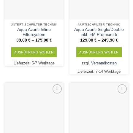
UNTERTISCHFILTER TECHNIK
AUFTISCHFILTER TECHNIK
Aqua Avanti Inline
Aqua Avanti Single/Double
Filtersystem
inkl. EM Premium 5
39,00
€
–
175,00
€
129,00
€
–
249,90
€
AUSFÜHRUNG WÄHLEN
AUSFÜHRUNG WÄHLEN
Dieses
Dieses
Lieferzeit:
5-7 Werktage
zzgl.
Versandkosten
Produkt
Produkt
Lieferzeit:
7-14 Werktage
weist
weist
mehrere
mehrere
Varianten
Varianten
auf.
auf.
Die
Die
Add to
Add to
Wishlist
Wishlist
Optionen
Optionen
können
können
auf
auf
der
der
Produktseite
Produktseite