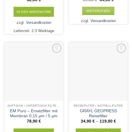
Preis
Preis
war:
ist:
69,00 €
64,00 €.
WEITERLESEN
IN DEN WARENKORB
zzgl.
Versandkosten
zzgl.
Versandkosten
Lieferzeit:
2-3 Werktage
Add to
Add to
Wishlist
Wishlist
AUFTISCH / UNTERTISCH FILTERPATRONEN
REISEFILTER / NOTFALLFILTER
EM Puro – Ersatzfilter mit
GRAYL GEOPRESS
Membran 0,15 μm / 5 μm
Reisefilter
78,90
€
34,90
€
–
119,80
€