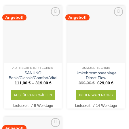
mehrere
mehrere
Varianten
Varianten
auf.
auf.
Angebot!
Angebot!
Die
Die
Add to
Add to
Wishlist
Wishlist
Optionen
Optionen
können
können
auf
auf
der
der
Produktseite
Produktseite
gewählt
gewählt
werden
werden
AUFTISCHFILTER TECHNIK
OSMOSE TECHNIK
SANUNO
Umkehrosmoseanlage
Basic/Classic/Comfort/Vital
Direct Flow
Ursprünglicher
Aktueller
111,00
€
–
319,00
€
899,00
€
629,00
€
Preis
Preis
war:
ist:
899,00 €
629,00 €
AUSFÜHRUNG WÄHLEN
IN DEN WARENKORB
Dieses
Lieferzeit:
7-8 Werktage
Lieferzeit:
7-14 Werktage
Produkt
weist
mehrere
Varianten
Angebot!