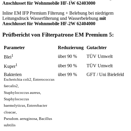
Anschlusset für Wohnmobile HF-1W 62403000
Inline EM IFP Premium Filterung + Belebung bei niedrigem
Leitungsdruck Wasserfilterung und Wasserbelebung
mit
Anschlusset für Wohnmobile HF-2W 62404000
Prüfbericht von Filterpatrone EM Premium 5:
Parameter
Reduzierung
Gutachter
1
über 90 %
TÜV Umwelt
Blei
1
über 90 %
TÜV Umwelt
Kuper
Bakterien
über 99 %
GFT / Uni Bielefeld
Escherichia coli2, Enterococcus
faecalis2,
Staphylococcus aureus,
Staphylococcus
haemolyticus, Enterobacter
cloacae,
Pseudom. aeruginosa, Bacillus
subtilis