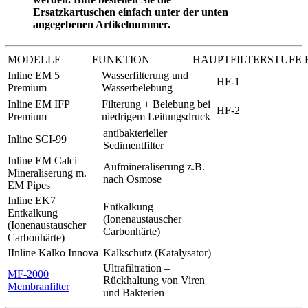
Ersatzkartuschen einfach unter der unten
angegebenen Artikelnummer.
MODELLE
FUNKTION
HAUPTFILTERSTUFE
Inline EM 5
Wasserfilterung und
HF-1
Premium
Wasserbelebung
Inline EM IFP
Filterung + Belebung bei
HF-2
Premium
niedrigem Leitungsdruck
antibakterieller
Inline SCI-99
Sedimentfilter
Inline EM Calci
Aufmineraliserung z.B.
Mineraliserung m.
nach Osmose
EM Pipes
Inline EK7
Entkalkung
Entkalkung
(Ionenaustauscher
(Ionenaustauscher
Carbonhärte)
Carbonhärte)
IInline Kalko Innova
Kalkschutz (Katalysator)
Ultrafiltration –
MF-2000
Rückhaltung von Viren
Membranfilter
und Bakterien