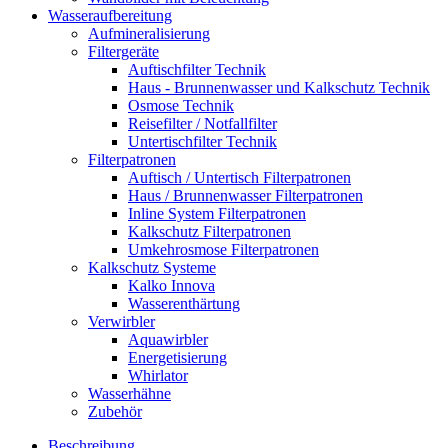
Wasseraufbereitung
Aufmineralisierung
Filtergeräte
Auftischfilter Technik
Haus - Brunnenwasser und Kalkschutz Technik
Osmose Technik
Reisefilter / Notfallfilter
Untertischfilter Technik
Filterpatronen
Auftisch / Untertisch Filterpatronen
Haus / Brunnenwasser Filterpatronen
Inline System Filterpatronen
Kalkschutz Filterpatronen
Umkehrosmose Filterpatronen
Kalkschutz Systeme
Kalko Innova
Wasserenthärtung
Verwirbler
Aquawirbler
Energetisierung
Whirlator
Wasserhähne
Zubehör
Beschreibung