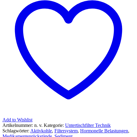
Add to Wishlist
Artikelnummer:
n. v.
Kategorie:
Untertischfilter Technik
Schlagwörter:
Aktivkohle
,
Filtersystem
,
Hormonelle Belastungen
,
Medikamentenrückstände
,
Sediment