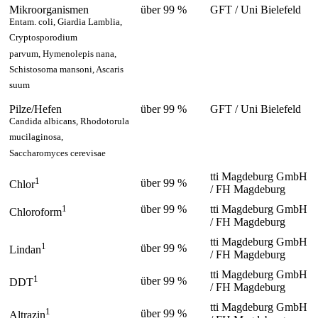
Mikroorganismen
über 99 %
GFT / Uni Bielefeld
Entam. coli, Giardia Lamblia,
Cryptosporodium
parvum, Hymenolepis nana,
Schistosoma mansoni, Ascaris
suum
Pilze/Hefen
über 99 %
GFT / Uni Bielefeld
Candida albicans, Rhodotorula
mucilaginosa,
Saccharomyces cerevisae
tti Magdeburg GmbH
1
über 99 %
Chlor
/ FH Magdeburg
1
über 99 %
tti Magdeburg GmbH
Chloroform
/ FH Magdeburg
tti Magdeburg GmbH
1
über 99 %
Lindan
/ FH Magdeburg
tti Magdeburg GmbH
1
über 99 %
DDT
/ FH Magdeburg
tti Magdeburg GmbH
1
über 99 %
Altrazin