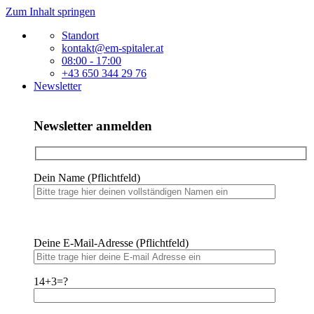
Zum Inhalt springen
Standort
kontakt@em-spitaler.at
08:00 - 17:00
+43 650 344 29 76
Newsletter
Newsletter anmelden
Dein Name (Pflichtfeld)
Bitte
lasse
Bitte
dieses
Deine E-Mail-Adresse (Pflichtfeld)
lasse
Feld
dieses
leer.
Feld
14+3=?
leer.