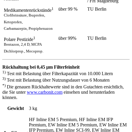
/ FH Magdeburg
1
über 99 %
TU Berlin
Medikamentenrückstände
Clofibrinsäure, Ibuprofen,
Ketoprofen,
Carbamazepin, Propiphenazon
1
über 99%
TU Berlin
Polare Pestizide
Bentazon, 2,4 D, MCPA
Dichlorprop., Mecoprop.
Rückhaltung bei 0,45 μm Filterfeinheit
1)
Test mit Belastung über Filterkapazität von 10.000 Litern
3)
Test mit Belastung über Nutzungsdauer von 6 Monaten
*)
Die genauen Rückhaltewerte sind in den Gutachten ersichtlich,
die Sie unter
www.carbonit.com
einsehen und herunterladen
können.
Gewicht
3 kg
HF Inline EM 5 Premium, HF Inline EM IFP
Premium, EW Inline EM 5 Premium, EW Inline EM
IFP Premium, EW Inline SCI-99, EW Inline EM