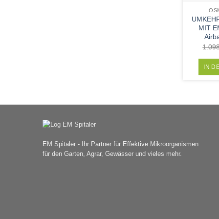
OS
UMKEH
MIT E
Airb
1.09
IN 
EM Spitaler - Ihr Partner für Effektive Mikroorganismen
für den Garten, Agrar, Gewässer und vieles mehr.