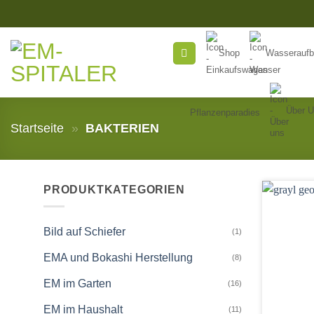
Zum
Inhalt
springen
Shop
Wasseraufb
Über 
Pflanzenparadies
Startseite
»
BAKTERIEN
PRODUKTKATEGORIEN
Bild auf Schiefer
(1)
EMA und Bokashi Herstellung
(8)
EM im Garten
(16)
EM im Haushalt
(11)