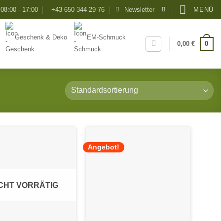
08:00 - 17:00
+43 650 344 29 76
Newsletter
MENÜ
Geschenk & Deko
EM-Schmuck
0
0,00
€
Angebot!
Add to
Add to
Wishlist
Wishlist
CHT VORRÄTIG