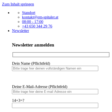
Zum Inhalt springen
Standort
kontakt@em-spitaler.at
08:00 - 17:00
+43 650 344 29 76
Newsletter
Newsletter anmelden
Dein Name (Pflichtfeld)
Bitte
lasse
Bitte
dieses
Deine E-Mail-Adresse (Pflichtfeld)
lasse
Feld
dieses
leer.
Feld
14+3=?
leer.