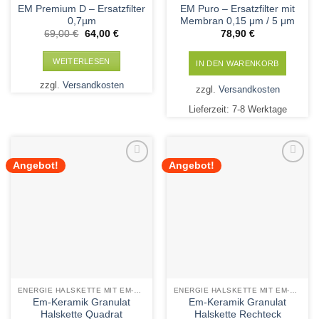
EM Premium D – Ersatzfilter
EM Puro – Ersatzfilter mit
0,7µm
Membran 0,15 μm / 5 μm
Ursprünglicher
Aktueller
69,00
€
64,00
€
78,90
€
Preis
Preis
war:
ist:
69,00 €
64,00 €.
WEITERLESEN
IN DEN WARENKORB
zzgl.
Versandkosten
zzgl.
Versandkosten
Lieferzeit:
7-8 Werktage
Angebot!
Angebot!
Add to
Add to
Wishlist
Wishlist
ENERGIE HALSKETTE MIT EM-KERAMIK
ENERGIE HALSKETTE MIT EM-KERAMIK
Em-Keramik Granulat
Em-Keramik Granulat
Halskette Quadrat
Halskette Rechteck