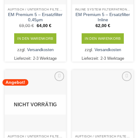
AUFTISCH / UNTERTISCH FILTERPATRONEN
INLINE SYSTEM FILTERPATRONEN
EM Premium 5 – Ersatzfilter
EM Premium 5 – Ersatzfilter
0,45µm
Inline
Ursprünglicher
Aktueller
69,00
€
64,00
€
62,00
€
Preis
Preis
war:
ist:
69,00 €
64,00 €.
IN DEN WARENKORB
IN DEN WARENKORB
zzgl.
Versandkosten
zzgl.
Versandkosten
Lieferzeit:
2-3 Werktage
Lieferzeit:
2-3 Werktage
Angebot!
Add to
Add to
Wishlist
Wishlist
NICHT VORRÄTIG
AUFTISCH / UNTERTISCH FILTERPATRONEN
AUFTISCH / UNTERTISCH FILTERPATRONEN