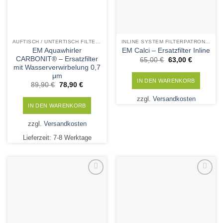
AUFTISCH / UNTERTISCH FILTERPATRONEN
INLINE SYSTEM FILTERPATRONEN
EM Aquawhirler
EM Calci – Ersatzfilter Inline
CARBONIT® – Ersatzfilter
Ursprünglicher
Aktueller
65,00
€
63,00
€
Preis
Preis
mit Wasserverwirbelung 0,7
war:
ist:
μm
65,00 €
63,00 €.
IN DEN WARENKORB
Ursprünglicher
Aktueller
89,90
€
78,90
€
Preis
Preis
war:
ist:
zzgl.
Versandkosten
89,90 €
78,90 €.
IN DEN WARENKORB
zzgl.
Versandkosten
Lieferzeit:
7-8 Werktage
Add to
Add to
Wishlist
Wishlist