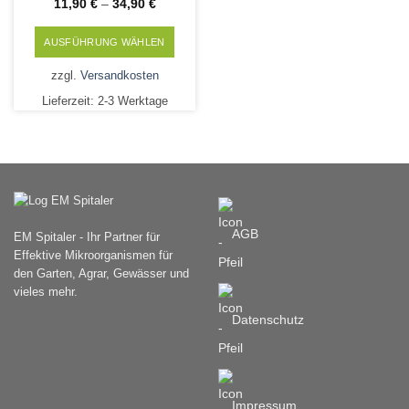
11,90
€
–
34,90
€
AUSFÜHRUNG WÄHLEN
Dieses
zzgl.
Versandkosten
Produkt
Lieferzeit:
2-3 Werktage
weist
mehrere
Varianten
auf.
Die
Optionen
können
AGB
EM Spitaler - Ihr Partner für
auf
Effektive Mikroorganismen für
der
den Garten, Agrar, Gewässer und
Produktseite
vieles mehr.
gewählt
werden
Datenschutz
Impressum