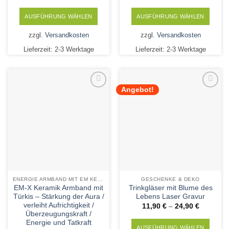
AUSFÜHRUNG WÄHLEN
AUSFÜHRUNG WÄHLEN
Dieses
Dieses
zzgl.
Versandkosten
zzgl.
Versandkosten
Produkt
Produkt
Lieferzeit:
2-3 Werktage
Lieferzeit:
2-3 Werktage
weist
weist
mehrere
mehrere
Varianten
Varianten
auf.
auf.
Angebot!
Die
Die
Add to
Add to
Wishlist
Wishlist
Optionen
Optionen
können
können
auf
auf
der
der
Produktseite
Produktseite
gewählt
gewählt
werden
werden
ENERGIE ARMBAND MIT EM KERAMIK UND MINERALSTEINEN
GESCHENKE & DEKO
EM-X Keramik Armband mit
Trinkgläser mit Blume des
Türkis – Stärkung der Aura /
Lebens Laser Gravur
verleiht Aufrichtigkeit /
11,90
€
–
24,90
€
Überzeugungskraft /
Energie und Tatkraft
AUSFÜHRUNG WÄHLEN