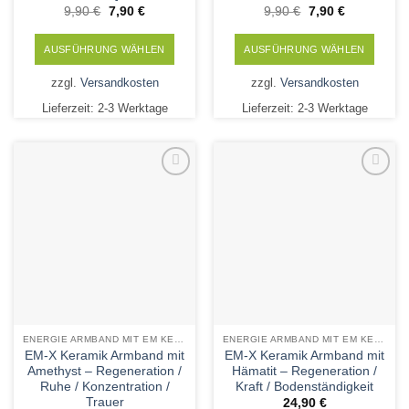
Ursprünglicher
Aktueller
Ursprünglicher
Aktueller
9,90
€
7,90
€
9,90
€
7,90
€
Preis
Preis
Preis
Preis
war:
ist:
war:
ist:
9,90 €
7,90 €.
9,90 €
7,90 €.
AUSFÜHRUNG WÄHLEN
AUSFÜHRUNG WÄHLEN
Dieses
Dieses
zzgl.
Versandkosten
zzgl.
Versandkosten
Produkt
Produkt
Lieferzeit:
2-3 Werktage
Lieferzeit:
2-3 Werktage
weist
weist
mehrere
mehrere
Varianten
Varianten
auf.
auf.
Die
Die
Add to
Add to
Wishlist
Wishlist
Optionen
Optionen
können
können
auf
auf
der
der
Produktseite
Produktseite
gewählt
gewählt
werden
werden
ENERGIE ARMBAND MIT EM KERAMIK UND MINERALSTEINEN
ENERGIE ARMBAND MIT EM KERAMIK UND MINERALSTEINEN
EM-X Keramik Armband mit
EM-X Keramik Armband mit
Amethyst – Regeneration /
Hämatit – Regeneration /
Ruhe / Konzentration /
Kraft / Bodenständigkeit
Trauer
24,90
€