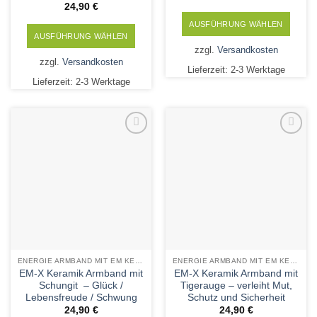
24,90
€
AUSFÜHRUNG WÄHLEN
AUSFÜHRUNG WÄHLEN
Dieses
zzgl.
Versandkosten
Dieses
Produkt
zzgl.
Versandkosten
Produkt
Lieferzeit:
2-3 Werktage
weist
Lieferzeit:
2-3 Werktage
weist
mehrere
mehrere
Varianten
Varianten
auf.
auf.
Die
Die
Add to
Add to
Optionen
Wishlist
Wishlist
Optionen
können
können
auf
auf
der
der
Produktseite
Produktseite
gewählt
gewählt
werden
werden
ENERGIE ARMBAND MIT EM KERAMIK UND MINERALSTEINEN
ENERGIE ARMBAND MIT EM KERAMIK UND MINERALSTEINEN
EM-X Keramik Armband mit
EM-X Keramik Armband mit
Schungit – Glück /
Tigerauge – verleiht Mut,
Lebensfreude / Schwung
Schutz und Sicherheit
24,90
€
24,90
€