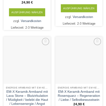
24,90
€
AUSFÜHRUNG WÄHLEN
AUSFÜHRUNG WÄHLEN
Dieses
zzgl.
Versandkosten
Dieses
Produkt
zzgl.
Versandkosten
Produkt
Lieferzeit:
2-3 Werktage
weist
Lieferzeit:
2-3 Werktage
weist
mehrere
mehrere
Varianten
Varianten
auf.
auf.
Die
Die
Add to
Add to
Optionen
Wishlist
Wishlist
Optionen
können
können
auf
auf
der
der
Produktseite
Produktseite
gewählt
gewählt
werden
werden
ENERGIE ARMBAND MIT EM KERAMIK UND MINERALSTEINEN
ENERGIE ARMBAND MIT EM KERAMIK UND MINERALSTEINEN
EM-X Keramik Armband mit
EM-X Keramik Armband mit
Lava Stone – Blutzirkulation
Rosenquarz – Regeneration
/ Müdigkeit / belebt die Haut
/ Liebe / Selbstbewusstsein
/ Lebensenergie / Angst
24,90
€