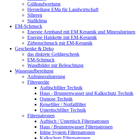
Gülleaufwertung
Herstellung EMa für Landwirtschaft
Silieren
Stallklima
EM-Schmuck
Energie Armband mit EM Keramik und Mineralsteinen
Energie Halskette mit EM-Keramik
Zirbenschmuck mit EM-Keramik
Geschenke & Deko
das diskrete Geldgeschenk
EM-Schmuck
Wandbilder mit Beleuchtung
Wasseraufbereitung
Aufmineralisierung
Filtergeräte
Auftischfilter Technik
Haus - Brunnenwasser und Kalkschutz Technik
Osmose Technik
Reisefilter / Notfallfilter
Untertischfilter Technik
Filterpatronen
Auftisch / Untertisch Filterpatronen
Haus / Brunnenwasser Filterpatronen
Inline System Filterpatronen
Kalkschutz Filterpatronen