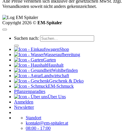
Alle Preise verstehen sich inklusive der gesetzlichen MwSt. zzgl.
Versandkosten soweit nicht anders gekennzeichnet.
Copyright 2026 ©
EM-Spitaler
Suchen nach:
Shop
Wasseraufbereitung
Garten
Haushalt
Wohlbefinden
Landwirtschaft
Geschenk & Deko
EM-Schmuck
Pflanzenparadies
Über Uns
Anmelden
Newsletter
Standort
kontakt@em-spitaler.at
08:00 - 17:00