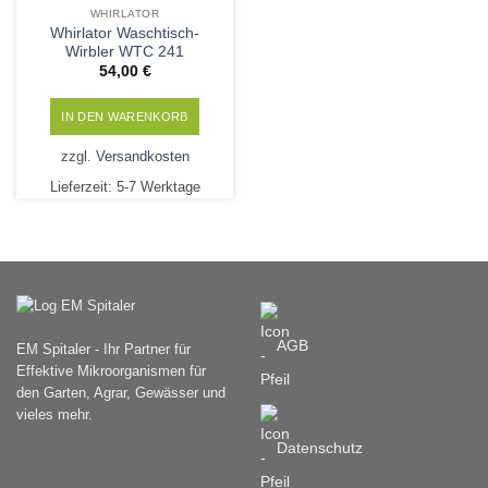
WHIRLATOR
Whirlator Waschtisch-
Wirbler WTC 241
54,00
€
IN DEN WARENKORB
zzgl.
Versandkosten
Lieferzeit:
5-7 Werktage
AGB
EM Spitaler - Ihr Partner für
Effektive Mikroorganismen für
den Garten, Agrar, Gewässer und
vieles mehr.
Datenschutz