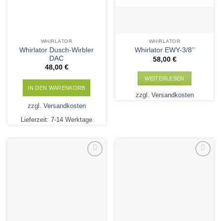
WHIRLATOR
WHIRLATOR
Whirlator Dusch-Wirbler
Whirlator EWY-3/8’’
DAC
58,00
€
48,00
€
WEITERLESEN
IN DEN WARENKORB
zzgl.
Versandkosten
zzgl.
Versandkosten
Lieferzeit:
7-14 Werktage
Add to
Add to
Wishlist
Wishlist