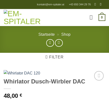
Zum
kontakt@em-spitaler.at
+43 650 344 29 76
Inhalt
springen
0
Startseite
»
Shop
FILTER
Whirlator Dusch-Wirbler DAC
Add to
Wishlist
48,00
€