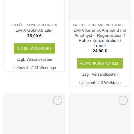
EM FÜR IHR WOHLBEFINDEN
ENERGIE ARMBAND MIT EM KERAMIK UND MINERALSTEINEN
EM-X Keramik Armband mit
EM-X Gold 0,5 Liter
Amethyst – Regeneration /
75,90
€
Ruhe / Konzentration /
Trauer
IN DEN WARENKORB
24,90
€
zzgl.
Versandkosten
AUSFÜHRUNG WÄHLEN
Lieferzeit:
7-14 Werktage
Dieses
zzgl.
Versandkosten
Produkt
Lieferzeit:
2-3 Werktage
weist
mehrere
Varianten
auf.
Die
Add to
Add to
Wishlist
Wishlist
Optionen
können
auf