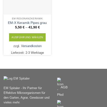
gewählt
Produktseite
werden
gewählt
werden
EM RESONANZKERAMIK
EM-X Keramik Pipes grau
5,50
€
–
41,90
€
AUSFÜHRUNG WÄHLEN
Dieses
zzgl.
Versandkosten
Produkt
Lieferzeit:
2-3 Werktage
weist
mehrere
Varianten
auf.
Die
Optionen
können
AGB
EM Spitaler - Ihr Partner für
auf
Effektive Mikroorganismen für
der
den Garten, Agrar, Gewässer und
Produktseite
vieles mehr.
gewählt