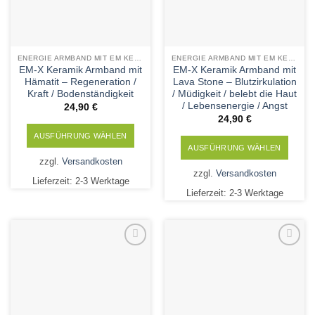
der
Produktseite
gewählt
werden
ENERGIE ARMBAND MIT EM KERAMIK UND MINERALSTEINEN
ENERGIE ARMBAND MIT EM KERAMIK UND MINERALSTEINEN
EM-X Keramik Armband mit
EM-X Keramik Armband mit
Hämatit – Regeneration /
Lava Stone – Blutzirkulation
Kraft / Bodenständigkeit
/ Müdigkeit / belebt die Haut
/ Lebensenergie / Angst
24,90
€
24,90
€
AUSFÜHRUNG WÄHLEN
AUSFÜHRUNG WÄHLEN
Dieses
zzgl.
Versandkosten
Dieses
Produkt
zzgl.
Versandkosten
Lieferzeit:
2-3 Werktage
Produkt
weist
Lieferzeit:
2-3 Werktage
weist
mehrere
mehrere
Varianten
Varianten
auf.
auf.
Die
Die
Add to
Add to
Optionen
Wishlist
Wishlist
Optionen
können
können
auf
auf
der
der