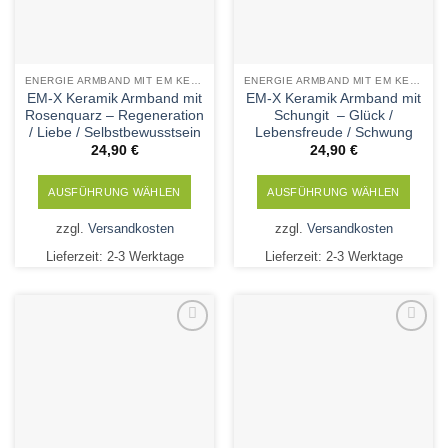
Produktseite
Produktseite
gewählt
gewählt
werden
werden
ENERGIE ARMBAND MIT EM KERAMIK UND MINERALSTEINEN
ENERGIE ARMBAND MIT EM KERAMIK UND MINERALSTEINEN
EM-X Keramik Armband mit
EM-X Keramik Armband mit
Rosenquarz – Regeneration
Schungit – Glück /
/ Liebe / Selbstbewusstsein
Lebensfreude / Schwung
24,90
€
24,90
€
AUSFÜHRUNG WÄHLEN
AUSFÜHRUNG WÄHLEN
Dieses
Dieses
zzgl.
Versandkosten
zzgl.
Versandkosten
Produkt
Produkt
Lieferzeit:
2-3 Werktage
Lieferzeit:
2-3 Werktage
weist
weist
mehrere
mehrere
Varianten
Varianten
auf.
auf.
Die
Die
Add to
Add to
Wishlist
Wishlist
Optionen
Optionen
können
können
auf
auf
der
der