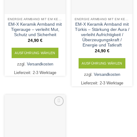
Produktseite
Produktseite
gewählt
gewählt
werden
werden
ENERGIE ARMBAND MIT EM KERAMIK UND MINERALSTEINEN
ENERGIE ARMBAND MIT EM KERAMIK UND MINERALSTEINEN
EM-X Keramik Armband mit
EM-X Keramik Armband mit
Tigerauge – verleiht Mut,
Türkis – Stärkung der Aura /
Schutz und Sicherheit
verleiht Aufrichtigkeit /
Überzeugungskraft /
24,90
€
Energie und Tatkraft
24,90
€
AUSFÜHRUNG WÄHLEN
Dieses
AUSFÜHRUNG WÄHLEN
zzgl.
Versandkosten
Produkt
Dieses
Lieferzeit:
2-3 Werktage
weist
zzgl.
Versandkosten
Produkt
mehrere
Lieferzeit:
2-3 Werktage
weist
Varianten
mehrere
auf.
Varianten
Die
auf.
Optionen
Die
Add to
können
Wishlist
Optionen
auf
können
der
auf
Produktseite
der