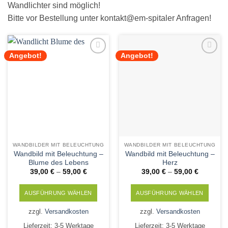
Wandlichter sind möglich!
Bitte vor Bestellung unter kontakt@em-spitaler Anfragen!
Angebot!
Angebot!
Add to
Add to
Wishlist
Wishlist
WANDBILDER MIT BELEUCHTUNG
WANDBILDER MIT BELEUCHTUNG
Wandbild mit Beleuchtung –
Wandbild mit Beleuchtung –
Blume des Lebens
Herz
39,00
€
–
59,00
€
39,00
€
–
59,00
€
AUSFÜHRUNG WÄHLEN
AUSFÜHRUNG WÄHLEN
Dieses
Dieses
zzgl.
Versandkosten
zzgl.
Versandkosten
Produkt
Produkt
Lieferzeit:
3-5 Werktage
Lieferzeit:
3-5 Werktage
weist
weist