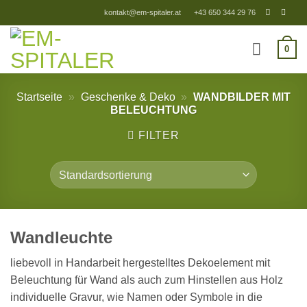
Zum
kontakt@em-spitaler.at
+43 650 344 29 76
Inhalt
springen
0
Startseite
»
Geschenke & Deko
»
WANDBILDER MIT
BELEUCHTUNG
FILTER
Wandleuchte
liebevoll in Handarbeit hergestelltes Dekoelement mit
Beleuchtung für Wand als auch zum Hinstellen aus Holz
individuelle Gravur, wie Namen oder Symbole in die