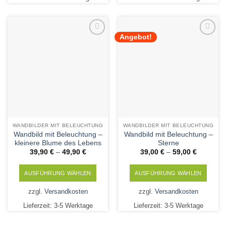
mehrere
mehrere
Varianten
Varianten
auf.
auf.
Angebot!
Die
Die
Add to
Add to
Wishlist
Wishlist
Optionen
Optionen
können
können
auf
auf
der
der
Produktseite
Produktseite
gewählt
gewählt
werden
werden
WANDBILDER MIT BELEUCHTUNG
WANDBILDER MIT BELEUCHTUNG
Wandbild mit Beleuchtung –
Wandbild mit Beleuchtung –
kleinere Blume des Lebens
Sterne
39,90
€
–
49,90
€
39,00
€
–
59,00
€
AUSFÜHRUNG WÄHLEN
AUSFÜHRUNG WÄHLEN
Dieses
Dieses
zzgl.
Versandkosten
zzgl.
Versandkosten
Produkt
Produkt
Lieferzeit:
3-5 Werktage
Lieferzeit:
3-5 Werktage
weist
weist
mehrere
mehrere