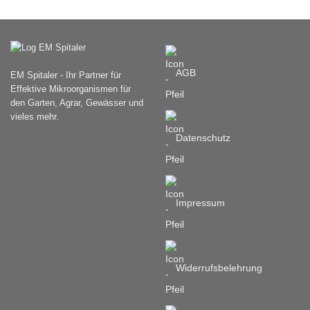
Varianten
Varianten
auf.
auf.
Die
Die
Optionen
Optionen
können
können
AGB
EM Spitaler - Ihr Partner für
auf
auf
Effektive Mikroorganismen für
der
der
den Garten, Agrar, Gewässer und
Produktseite
Produktseite
vieles mehr.
gewählt
gewählt
werden
werden
Datenschutz
Impressum
Widerrufsbelehrung