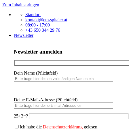
Zum Inhalt springen
Standort
kontakt@em-spitaler.at
08:00 - 17:00
+43 650 344 29 76
Newsletter
Newsletter anmelden
Dein Name (Pflichtfeld)
Bitte
lasse
Bitte
dieses
Deine E-Mail-Adresse (Pflichtfeld)
lasse
Feld
dieses
leer.
Feld
leer.
25+3=?
Ich habe die
Datenschutzerklärung
gelesen.