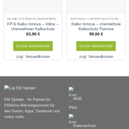
INLINE SYSTEM FILTERPATRONEN
AUFTISCH / UNTERTISCH FILTERPATRONEN
FP-6 Kalko Innova – Inline –
Kalko Innova – chemiefreie
chemiefreier Kalkschutz
Kalkschutz Patrone
63,90
€
99,00
€
IN DEN WARENKORB
IN DEN WARENKORB
zzgl.
Versandkosten
zzgl.
Versandkosten
AGB
EM Spitaler - Ihr Partner für
Effektive Mikroorganismen für
den Garten, Agrar, Gewässer und
vieles mehr.
Datenschutz