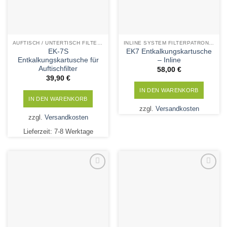
der
gewählt
Produktseite
werden
gewählt
werden
AUFTISCH / UNTERTISCH FILTERPATRONEN
INLINE SYSTEM FILTERPATRONEN
EK-7S
EK7 Entkalkungskartusche
Entkalkungskartusche für
– Inline
Auftischfilter
58,00
€
39,90
€
IN DEN WARENKORB
IN DEN WARENKORB
zzgl.
Versandkosten
zzgl.
Versandkosten
Lieferzeit:
7-8 Werktage
Add to
Add to
Wishlist
Wishlist