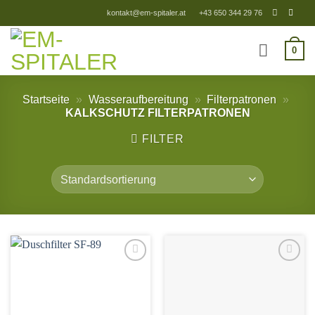
Zum
kontakt@em-spitaler.at
+43 650 344 29 76
Inhalt
springen
0
Startseite
»
Wasseraufbereitung
»
Filterpatronen
»
KALKSCHUTZ FILTERPATRONEN
FILTER
Add to
Add to
Wishlist
Wishlist