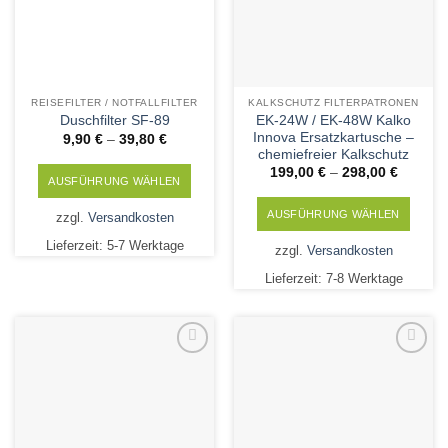
REISEFILTER / NOTFALLFILTER
KALKSCHUTZ FILTERPATRONEN
EK-24W / EK-48W Kalko
Duschfilter SF-89
Innova Ersatzkartusche –
9,90
€
–
39,80
€
chemiefreier Kalkschutz
199,00
€
–
298,00
€
AUSFÜHRUNG WÄHLEN
Dieses
AUSFÜHRUNG WÄHLEN
zzgl.
Versandkosten
Produkt
Dieses
Lieferzeit:
5-7 Werktage
weist
zzgl.
Versandkosten
Produkt
mehrere
Lieferzeit:
7-8 Werktage
weist
Varianten
mehrere
auf.
Varianten
Die
auf.
Optionen
Die
Add to
Add to
können
Wishlist
Wishlist
Optionen
auf
können
der
auf
Produktseite