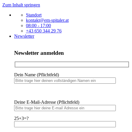
Zum Inhalt springen
Standort
kontakt@em-spitaler.at
08:00 - 17:00
+43 650 344 29 76
Newsletter
Newsletter anmelden
Dein Name (Pflichtfeld)
Bitte
lasse
Bitte
dieses
Deine E-Mail-Adresse (Pflichtfeld)
lasse
Feld
dieses
leer.
Feld
25+3=?
leer.