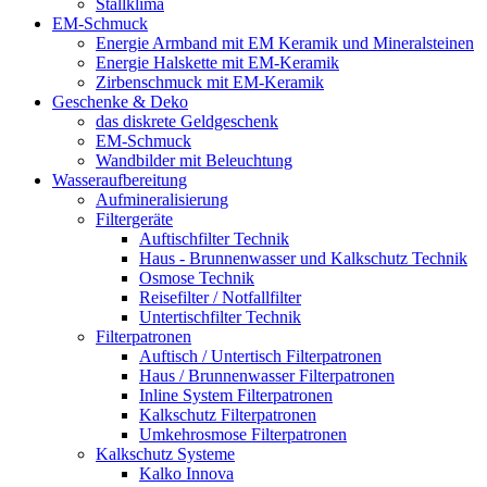
Stallklima
EM-Schmuck
Energie Armband mit EM Keramik und Mineralsteinen
Energie Halskette mit EM-Keramik
Zirbenschmuck mit EM-Keramik
Geschenke & Deko
das diskrete Geldgeschenk
EM-Schmuck
Wandbilder mit Beleuchtung
Wasseraufbereitung
Aufmineralisierung
Filtergeräte
Auftischfilter Technik
Haus - Brunnenwasser und Kalkschutz Technik
Osmose Technik
Reisefilter / Notfallfilter
Untertischfilter Technik
Filterpatronen
Auftisch / Untertisch Filterpatronen
Haus / Brunnenwasser Filterpatronen
Inline System Filterpatronen
Kalkschutz Filterpatronen
Umkehrosmose Filterpatronen
Kalkschutz Systeme
Kalko Innova