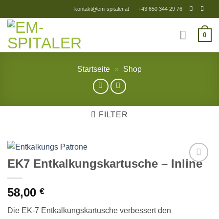
Zum
kontakt@em-spitaler.at
+43 650 344 29 76
Inhalt
springen
0
Startseite
»
Shop
FILTER
EK7 Entkalkungskartusche – Inline
Add to
Wishlist
58,00
€
Die EK-7 Entkalkungskartusche verbessert den