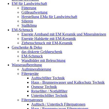
EM für Landwirtschaft
Fütterung
Gülleaufwertung
Herstellung EMa für Landwirtschaft
Silieren
Stallklima
EM-Schmuck
Energie Armband mit EM Keramik und Mineralsteinen
Energie Halskette mit EM-Keramik
Zirbenschmuck mit EM-Keramik
Geschenke & Deko
das diskrete Geldgeschenk
EM-Schmuck
Wandbilder mit Beleuchtung
Wasseraufbereitung
Aufmineralisierung
Filtergeräte
Auftischfilter Technik
Haus - Brunnenwasser und Kalkschutz Technik
Osmose Technik
Reisefilter / Notfallfilter
Untertischfilter Technik
Filterpatronen
Auftisch / Untertisch Filterpatronen
Haus / Brunnenwasser Filterpatronen