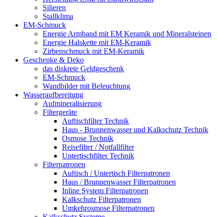
Silieren
Stallklima
EM-Schmuck
Energie Armband mit EM Keramik und Mineralsteinen
Energie Halskette mit EM-Keramik
Zirbenschmuck mit EM-Keramik
Geschenke & Deko
das diskrete Geldgeschenk
EM-Schmuck
Wandbilder mit Beleuchtung
Wasseraufbereitung
Aufmineralisierung
Filtergeräte
Auftischfilter Technik
Haus - Brunnenwasser und Kalkschutz Technik
Osmose Technik
Reisefilter / Notfallfilter
Untertischfilter Technik
Filterpatronen
Auftisch / Untertisch Filterpatronen
Haus / Brunnenwasser Filterpatronen
Inline System Filterpatronen
Kalkschutz Filterpatronen
Umkehrosmose Filterpatronen
Kalkschutz Systeme