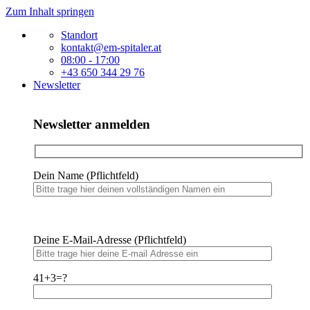
Zum Inhalt springen
Standort
kontakt@em-spitaler.at
08:00 - 17:00
+43 650 344 29 76
Newsletter
Newsletter anmelden
Dein Name (Pflichtfeld)
Bitte
lasse
Bitte
dieses
Deine E-Mail-Adresse (Pflichtfeld)
lasse
Feld
dieses
leer.
Feld
41+3=?
leer.