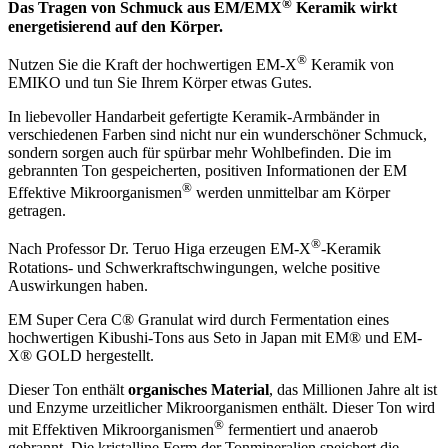
®
Das Tragen von Schmuck aus EM/EMX
Keramik wirkt
energetisierend auf den Körper.
®
Nutzen Sie die Kraft der hochwertigen EM-X
Keramik von
EMIKO und tun Sie Ihrem Körper etwas Gutes.
In liebevoller Handarbeit gefertigte Keramik-Armbänder in
verschiedenen Farben sind nicht nur ein wunderschöner Schmuck,
sondern sorgen auch für spürbar mehr Wohlbefinden. Die im
gebrannten Ton gespeicherten, positiven Informationen der EM
®
Effektive Mikroorganismen
werden unmittelbar am Körper
getragen.
®
Nach Professor Dr. Teruo Higa erzeugen EM-X
-Keramik
Rotations- und Schwerkraftschwingungen, welche positive
Auswirkungen haben.
EM Super Cera C® Granulat wird durch Fermentation eines
hochwertigen Kibushi-Tons aus Seto in Japan mit EM® und EM-
X® GOLD hergestellt.
Dieser Ton enthält
organisches Material
, das Millionen Jahre alt ist
und Enzyme urzeitlicher Mikroorganismen enthält. Dieser Ton wird
®
mit Effektiven Mikroorganismen
fermentiert und anaerob
gebrannt. Die kristalline Form der Tonmineralien speichert die