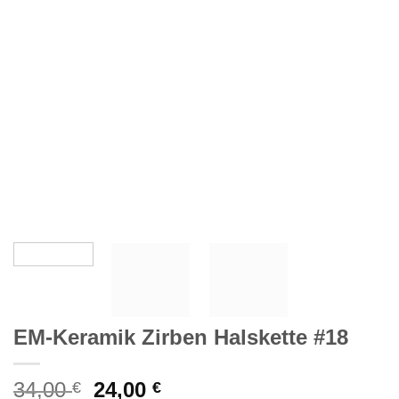
EM-Keramik Zirben Halskette #18
Ursprünglicher
Aktueller
34,00
24,00
€
€