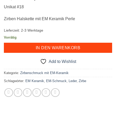
Preis
Preis
Unikat #18
war:
ist:
34,00 €
24,00 €.
Zirben Halskette mit EM Keramik Perle
Lieferzeit:
2-3 Werktage
Vorrätig
IN DEN WARENKORB
Add to Wishlist
Kategorie:
Zirbenschmuck mit EM-Keramik
Schlagwörter:
EM Keramik
,
EM-Schmuck
,
Leder
,
Zirbe