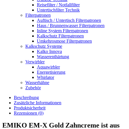
Reisefilter / Notfallfilter
Untertischfilter Technik
Filterpatronen
Auftisch / Untertisch Filterpatronen
Haus / Brunnenwasser Filterpatronen
Inline System Filterpatronen
Kalkschutz Filterpatronen
Umkehrosmose Filterpatronen
Kalkschutz Systeme
Kalko Innova
Wasserenthärtung
Verwirbler
Aquawirbler
Energetisierung
Whirlator
Wasserhähne
Zubehör
Beschreibung
Zusätzliche Informationen
Produktsicherheit
Rezensionen (0)
EMIKO EM-X Gold Zahncreme ist aus