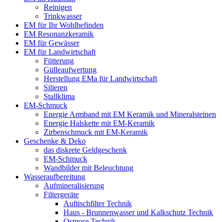
Reinigen
Trinkwasser
EM für Ihr Wohlbefinden
EM Resonanzkeramik
EM für Gewässer
EM für Landwirtschaft
Fütterung
Gülleaufwertung
Herstellung EMa für Landwirtschaft
Silieren
Stallklima
EM-Schmuck
Energie Armband mit EM Keramik und Mineralsteinen
Energie Halskette mit EM-Keramik
Zirbenschmuck mit EM-Keramik
Geschenke & Deko
das diskrete Geldgeschenk
EM-Schmuck
Wandbilder mit Beleuchtung
Wasseraufbereitung
Aufmineralisierung
Filtergeräte
Auftischfilter Technik
Haus - Brunnenwasser und Kalkschutz Technik
Osmose Technik