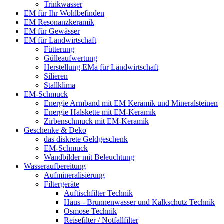
Trinkwasser
EM für Ihr Wohlbefinden
EM Resonanzkeramik
EM für Gewässer
EM für Landwirtschaft
Fütterung
Gülleaufwertung
Herstellung EMa für Landwirtschaft
Silieren
Stallklima
EM-Schmuck
Energie Armband mit EM Keramik und Mineralsteinen
Energie Halskette mit EM-Keramik
Zirbenschmuck mit EM-Keramik
Geschenke & Deko
das diskrete Geldgeschenk
EM-Schmuck
Wandbilder mit Beleuchtung
Wasseraufbereitung
Aufmineralisierung
Filtergeräte
Auftischfilter Technik
Haus - Brunnenwasser und Kalkschutz Technik
Osmose Technik
Reisefilter / Notfallfilter