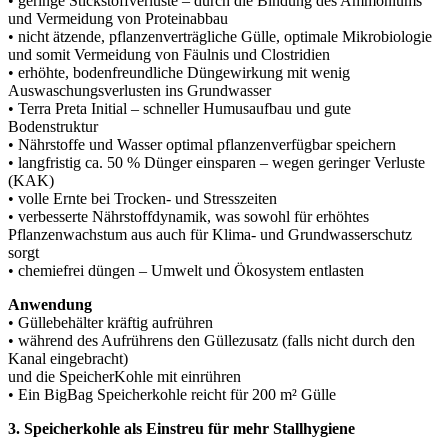
• geringe Stickstoffverluste – durch die Bindung des Ammoniums
und Vermeidung von Proteinabbau
• nicht ätzende, pflanzenverträgliche Gülle, optimale Mikrobiologie
und somit Vermeidung von Fäulnis und Clostridien
• erhöhte, bodenfreundliche Düngewirkung mit wenig
Auswaschungsverlusten ins Grundwasser
• Terra Preta Initial – schneller Humusaufbau und gute
Bodenstruktur
• Nährstoffe und Wasser optimal pflanzenverfügbar speichern
• langfristig ca. 50 % Dünger einsparen – wegen geringer Verluste
(KAK)
• volle Ernte bei Trocken- und Stresszeiten
• verbesserte Nährstoffdynamik, was sowohl für erhöhtes
Pflanzenwachstum aus auch für Klima- und Grundwasserschutz
sorgt
• chemiefrei düngen – Umwelt und Ökosystem entlasten
Anwendung
• Güllebehälter kräftig aufrühren
• während des Aufrührens den Güllezusatz (falls nicht durch den
Kanal eingebracht)
und die SpeicherKohle mit einrühren
• Ein BigBag Speicherkohle reicht für 200 m² Gülle
3. Speicherkohle als Einstreu für mehr Stallhygiene