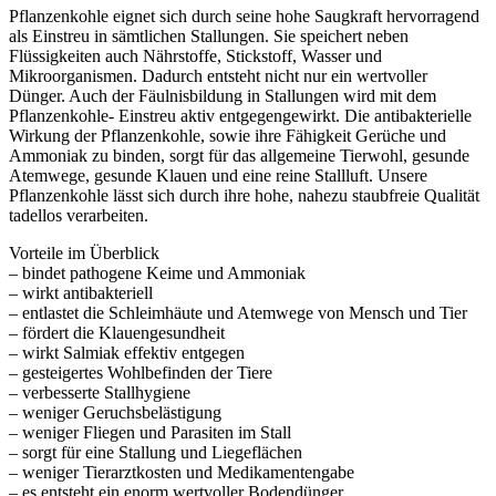
Pflanzenkohle eignet sich durch seine hohe Saugkraft hervorragend
als Einstreu in sämtlichen Stallungen. Sie speichert neben
Flüssigkeiten auch Nährstoffe, Stickstoff, Wasser und
Mikroorganismen. Dadurch entsteht nicht nur ein wertvoller
Dünger. Auch der Fäulnisbildung in Stallungen wird mit dem
Pflanzenkohle- Einstreu aktiv entgegengewirkt. Die antibakterielle
Wirkung der Pflanzenkohle, sowie ihre Fähigkeit Gerüche und
Ammoniak zu binden, sorgt für das allgemeine Tierwohl, gesunde
Atemwege, gesunde Klauen und eine reine Stallluft. Unsere
Pflanzenkohle lässt sich durch ihre hohe, nahezu staubfreie Qualität
tadellos verarbeiten.
Vorteile im Überblick
– bindet pathogene Keime und Ammoniak
– wirkt antibakteriell
– entlastet die Schleimhäute und Atemwege von Mensch und Tier
– fördert die Klauengesundheit
– wirkt Salmiak effektiv entgegen
– gesteigertes Wohlbefinden der Tiere
– verbesserte Stallhygiene
– weniger Geruchsbelästigung
– weniger Fliegen und Parasiten im Stall
– sorgt für eine Stallung und Liegeflächen
– weniger Tierarztkosten und Medikamentengabe
– es entsteht ein enorm wertvoller Bodendünger