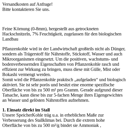
Versandkosten auf Anfrage!
Bitte kontaktieren Sie uns.
Feine Körnung (0-8mm), hergestellt aus getrockneten
Hackschnitzeln, 7% Feuchtigkeit, zugelassen für den biologischen
Landbau
Pflanzenkohle wird in der Landwirtschaft großteils nicht als Dünger,
sondern als Trägerstoff für Nährstoffe, Stickstoff, Wasser und auch
Mikroorganismen eingesetzt. Um die positiven, wachstums- und
bodenverbessernden Eigenschaften von Pflanzenkohle rasch und
effizient zur Wirkung zu bringen, muss diese mit Gülle, Mist oder
Bokashi vermengt werden.
Somit wird die Pflanzenkohle praktisch „aufgeladen“ und biologisch
aktiviert. Sie ist sehr porös und besitzt eine enorme spezifische
Oberfläche von bis zu 500 m² pro Gramm. Gerade aufgrund dieser
Tatsache, kann diese bis zur 5-fachen Menge ihres Eigengewichtes
an Wasser und gelösten Nährstoffen aufnehmen.
1. Einsatz direkt im Stall
Unsere SpeicherKohle träg u.a. in erheblichen Maße zur
Verbesserung des Stallklimas bei. Durch die extrem hohe
Oberfläche von bis zu 500 m²/g bindet sie Ammoniak ,