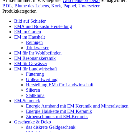
Artikelnummer:
n. v.
Kategorie:
Geschenke & Deko
Schlagwörter:
BDL
,
Blume des Lebens
,
Kork
,
Pappel
,
Untersetzer
Produktkategorien
Bild auf Schiefer
EMA und Bokashi Herstellung
EM im Garten
EM im Haushalt
Reinigen
Trinkwasser
EM für Ihr Wohlbefinden
EM Resonanzkeramik
EM für Gewässer
EM für Landwirtschaft
Fütterung
Gülleaufwertung
Herstellung EMa für Landwirtschaft
Silieren
Stallklima
EM-Schmuck
Energie Armband mit EM Keramik und Mineralsteinen
Energie Halskette mit EM-Keramik
Zirbenschmuck mit EM-Keramik
Geschenke & Deko
das diskrete Geldgeschenk