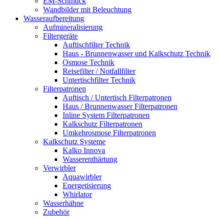
EM-Schmuck
Wandbilder mit Beleuchtung
Wasseraufbereitung
Aufmineralisierung
Filtergeräte
Auftischfilter Technik
Haus - Brunnenwasser und Kalkschutz Technik
Osmose Technik
Reisefilter / Notfallfilter
Untertischfilter Technik
Filterpatronen
Auftisch / Untertisch Filterpatronen
Haus / Brunnenwasser Filterpatronen
Inline System Filterpatronen
Kalkschutz Filterpatronen
Umkehrosmose Filterpatronen
Kalkschutz Systeme
Kalko Innova
Wasserenthärtung
Verwirbler
Aquawirbler
Energetisierung
Whirlator
Wasserhähne
Zubehör