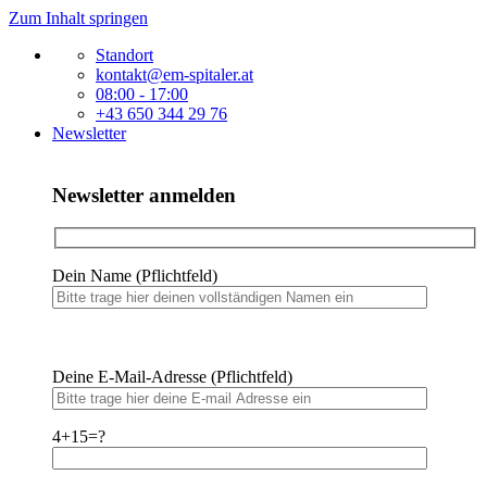
Zum Inhalt springen
Standort
kontakt@em-spitaler.at
08:00 - 17:00
+43 650 344 29 76
Newsletter
Newsletter anmelden
Dein Name (Pflichtfeld)
Bitte
lasse
Bitte
dieses
Deine E-Mail-Adresse (Pflichtfeld)
lasse
Feld
dieses
leer.
Feld
4+15=?
leer.