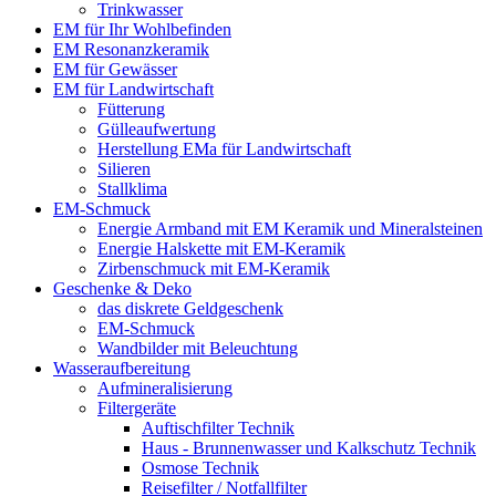
Trinkwasser
EM für Ihr Wohlbefinden
EM Resonanzkeramik
EM für Gewässer
EM für Landwirtschaft
Fütterung
Gülleaufwertung
Herstellung EMa für Landwirtschaft
Silieren
Stallklima
EM-Schmuck
Energie Armband mit EM Keramik und Mineralsteinen
Energie Halskette mit EM-Keramik
Zirbenschmuck mit EM-Keramik
Geschenke & Deko
das diskrete Geldgeschenk
EM-Schmuck
Wandbilder mit Beleuchtung
Wasseraufbereitung
Aufmineralisierung
Filtergeräte
Auftischfilter Technik
Haus - Brunnenwasser und Kalkschutz Technik
Osmose Technik
Reisefilter / Notfallfilter